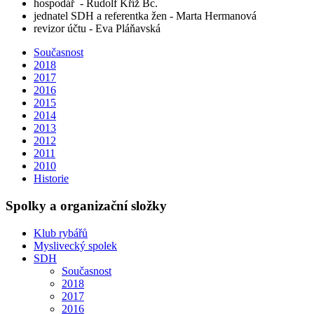
hospodář - Rudolf Kříž Bc.
jednatel SDH a referentka žen - Marta Hermanová
revizor účtu - Eva Pláňavská
Současnost
2018
2017
2016
2015
2014
2013
2012
2011
2010
Historie
Spolky a organizační složky
Klub rybářů
Myslivecký spolek
SDH
Současnost
2018
2017
2016