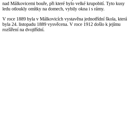
nad Málkovicemi bouře, při které bylo velké krupobití. Tyto kusy
ledu otloukly omítky na domech, vybily okna i s rámy.
V roce 1889 byla v Málkovicích vystavěna jednotřídní škola, která
byla 24. listopadu 1889 vysvěcena. V roce 1912 došlo k jejímu
rozšíření na dvojtřídní.