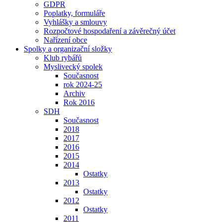
GDPR
Poplatky, formuláře
Vyhlášky a smlouvy
Rozpočtové hospodaření a závěrečný účet
Nařízení obce
Spolky a organizační složky
Klub rybářů
Myslivecký spolek
Současnost
rok 2024-25
Archiv
Rok 2016
SDH
Současnost
2018
2017
2016
2015
2014
Ostatky
2013
Ostatky
2012
Ostatky
2011