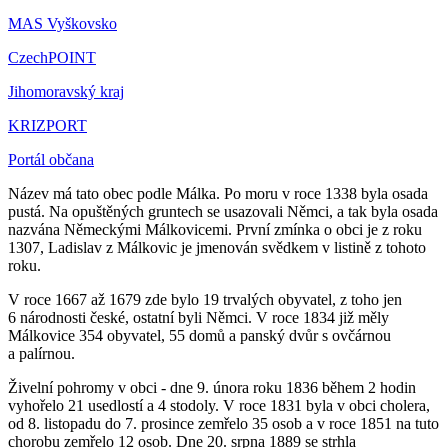
MAS Vyškovsko
CzechPOINT
Jihomoravský kraj
KRIZPORT
Portál občana
Název má tato obec podle Málka. Po moru v roce 1338 byla osada
pustá. Na opuštěných gruntech se usazovali Němci, a tak byla osada
nazvána Německými Málkovicemi. První zmínka o obci je z roku
1307, Ladislav z Málkovic je jmenován svědkem v listině z tohoto
roku.
V roce 1667 až 1679 zde bylo 19 trvalých obyvatel, z toho jen
6 národnosti české, ostatní byli Němci. V roce 1834 již měly
Málkovice 354 obyvatel, 55 domů a panský dvůr s ovčárnou
a palírnou.
Živelní pohromy v obci - dne 9. února roku 1836 během 2 hodin
vyhořelo 21 usedlostí a 4 stodoly. V roce 1831 byla v obci cholera,
od 8. listopadu do 7. prosince zemřelo 35 osob a v roce 1851 na tuto
chorobu zemřelo 12 osob. Dne 20. srpna 1889 se strhla