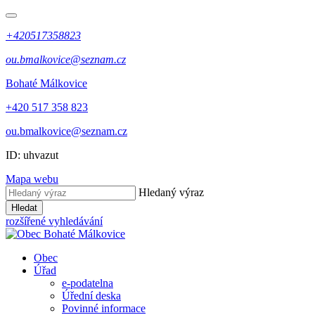
+420517358823
ou.bmalkovice@seznam.cz
Bohaté Málkovice
+420 517 358 823
ou.bmalkovice@seznam.cz
ID: uhvazut
Mapa webu
Hledaný výraz
Hledat
rozšířené vyhledávání
Obec
Úřad
e-podatelna
Úřední deska
Povinné informace