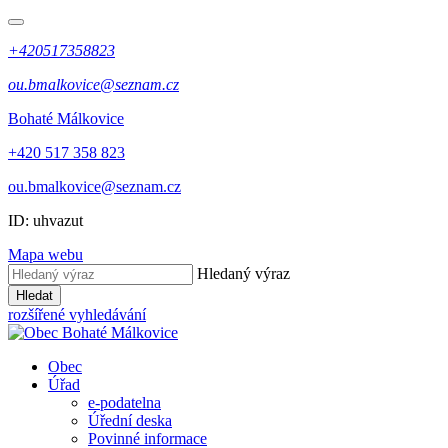
+420517358823
ou.bmalkovice@seznam.cz
Bohaté Málkovice
+420 517 358 823
ou.bmalkovice@seznam.cz
ID: uhvazut
Mapa webu
Hledaný výraz
Hledat
rozšířené vyhledávání
Obec
Úřad
e-podatelna
Úřední deska
Povinné informace