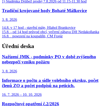
1) Studénka Drůbež prodej 7.8.2026 od 11.15-11.30 hod
Tradiční krojované hody Bohaté Málkovice
3. 8.
2026
14.8. v 17 hod - stavění máje, Hlahol Brankovice
15.8. - od 14 hod průvod obcí, večerní zábava DH Nedakoňanka
16.8. . posezení na koupališti, CM Frajár
Úřední deska
Nařízení JMK - podmínky PO v době zvýšeného
nebezpečí vzniku požáru
3. 8.
2026
Informace o počtu a sídle volebního okrsku, počet
členů ZO a počet podpisů na peticích.
16. 7.
2026
–
10. 10.
2026
Rozpočtové opatření č.2/2026