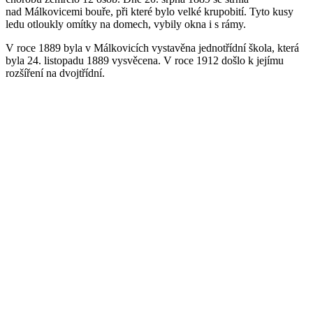
nad Málkovicemi bouře, při které bylo velké krupobití. Tyto kusy
ledu otloukly omítky na domech, vybily okna i s rámy.
V roce 1889 byla v Málkovicích vystavěna jednotřídní škola, která
byla 24. listopadu 1889 vysvěcena. V roce 1912 došlo k jejímu
rozšíření na dvojtřídní.