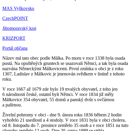
MAS Vyškovsko
CzechPOINT
Jihomoravský kraj
KRIZPORT
Portál občana
Název má tato obec podle Málka. Po moru v roce 1338 byla osada
pustá. Na opuštěných gruntech se usazovali Němci, a tak byla osada
nazvána Německými Málkovicemi. První zmínka o obci je z roku
1307, Ladislav z Málkovic je jmenován svědkem v listině z tohoto
roku.
V roce 1667 až 1679 zde bylo 19 trvalých obyvatel, z toho jen
6 národnosti české, ostatní byli Němci. V roce 1834 již měly
Málkovice 354 obyvatel, 55 domů a panský dvůr s ovčárnou
a palírnou.
Živelní pohromy v obci - dne 9. února roku 1836 během 2 hodin
vyhořelo 21 usedlostí a 4 stodoly. V roce 1831 byla v obci cholera,
od 8. listopadu do 7. prosince zemřelo 35 osob a v roce 1851 na tuto
chorobu zemřelo 12 osob. Dne 20. srpna 1889 se strhla