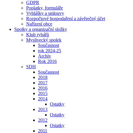
GDPR
Poplatky, formuláře
Vyhlášky a smlouvy
Rozpočtové hospodaření a závěrečný účet
Nařízení obce
Spolky a organizační složky
Klub rybářů
Myslivecký spolek
Současnost
rok 2024-25
Archiv
Rok 2016
SDH
Současnost
2018
2017
2016
2015
2014
Ostatky
2013
Ostatky
2012
Ostatky
2011