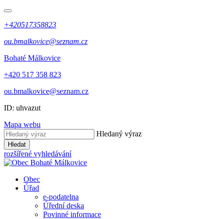
+420517358823
ou.bmalkovice@seznam.cz
Bohaté Málkovice
+420 517 358 823
ou.bmalkovice@seznam.cz
ID: uhvazut
Mapa webu
Hledaný výraz
Hledat
rozšířené vyhledávání
Obec
Úřad
e-podatelna
Úřední deska
Povinné informace