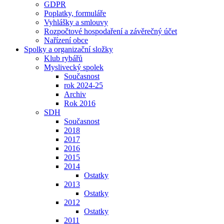
GDPR
Poplatky, formuláře
Vyhlášky a smlouvy
Rozpočtové hospodaření a závěrečný účet
Nařízení obce
Spolky a organizační složky
Klub rybářů
Myslivecký spolek
Současnost
rok 2024-25
Archiv
Rok 2016
SDH
Současnost
2018
2017
2016
2015
2014
Ostatky
2013
Ostatky
2012
Ostatky
2011