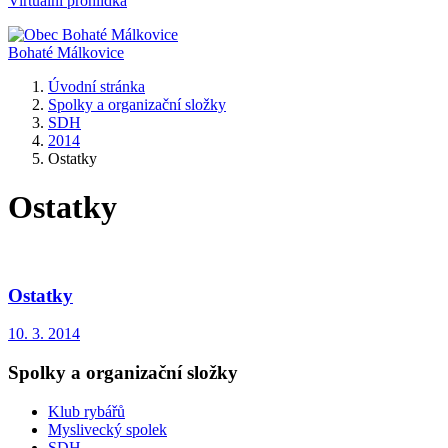
Virtuální prohlídka
Bohaté Málkovice
Úvodní stránka
Spolky a organizační složky
SDH
2014
Ostatky
Ostatky
Ostatky
10. 3. 2014
Spolky a organizační složky
Klub rybářů
Myslivecký spolek
SDH