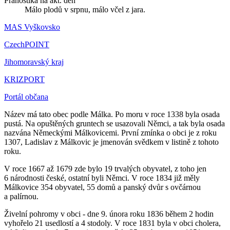
Pranostika na akt. den
Málo plodů v srpnu, málo včel z jara.
MAS Vyškovsko
CzechPOINT
Jihomoravský kraj
KRIZPORT
Portál občana
Název má tato obec podle Málka. Po moru v roce 1338 byla osada
pustá. Na opuštěných gruntech se usazovali Němci, a tak byla osada
nazvána Německými Málkovicemi. První zmínka o obci je z roku
1307, Ladislav z Málkovic je jmenován svědkem v listině z tohoto
roku.
V roce 1667 až 1679 zde bylo 19 trvalých obyvatel, z toho jen
6 národnosti české, ostatní byli Němci. V roce 1834 již měly
Málkovice 354 obyvatel, 55 domů a panský dvůr s ovčárnou
a palírnou.
Živelní pohromy v obci - dne 9. února roku 1836 během 2 hodin
vyhořelo 21 usedlostí a 4 stodoly. V roce 1831 byla v obci cholera,