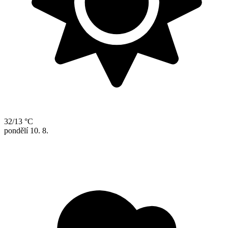
32/13 °C
pondělí
10. 8.