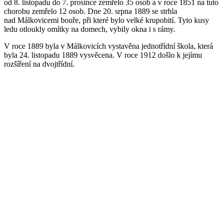
od 8. listopadu do 7. prosince zemřelo 35 osob a v roce 1851 na tuto
chorobu zemřelo 12 osob. Dne 20. srpna 1889 se strhla
nad Málkovicemi bouře, při které bylo velké krupobití. Tyto kusy
ledu otloukly omítky na domech, vybily okna i s rámy.
V roce 1889 byla v Málkovicích vystavěna jednotřídní škola, která
byla 24. listopadu 1889 vysvěcena. V roce 1912 došlo k jejímu
rozšíření na dvojtřídní.