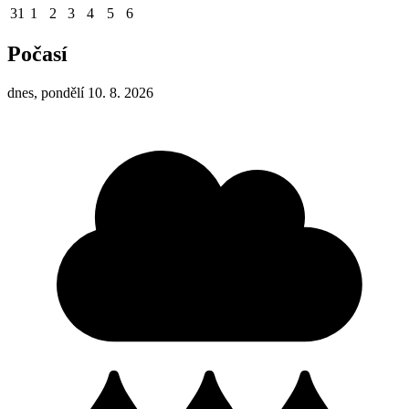
31
1
2
3
4
5
6
Počasí
dnes, pondělí 10. 8. 2026