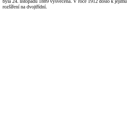
byla 24. listopadu 1889 vysvěcena. V roce 1912 došlo k jejímu
rozšíření na dvojtřídní.