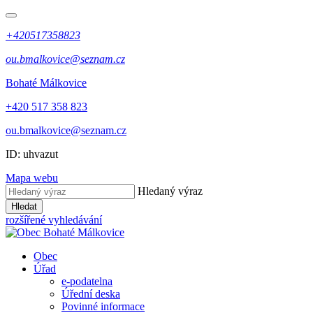
+420517358823
ou.bmalkovice@seznam.cz
Bohaté Málkovice
+420 517 358 823
ou.bmalkovice@seznam.cz
ID: uhvazut
Mapa webu
Hledaný výraz
Hledat
rozšířené vyhledávání
Obec
Úřad
e-podatelna
Úřední deska
Povinné informace