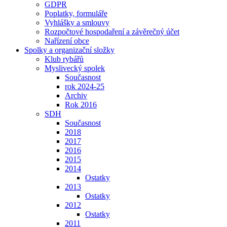
GDPR
Poplatky, formuláře
Vyhlášky a smlouvy
Rozpočtové hospodaření a závěrečný účet
Nařízení obce
Spolky a organizační složky
Klub rybářů
Myslivecký spolek
Současnost
rok 2024-25
Archiv
Rok 2016
SDH
Současnost
2018
2017
2016
2015
2014
Ostatky
2013
Ostatky
2012
Ostatky
2011