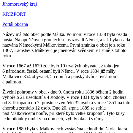
Jihomoravský kraj
KRIZPORT
Portál občana
Název má tato obec podle Málka. Po moru v roce 1338 byla osada
pustá. Na opuštěných gruntech se usazovali Němci, a tak byla osada
nazvána Německými Málkovicemi. První zmínka o obci je z roku
1307, Ladislav z Málkovic je jmenován svědkem v listině z tohoto
roku.
V roce 1667 až 1679 zde bylo 19 trvalých obyvatel, z toho jen
6 národnosti české, ostatní byli Němci. V roce 1834 již měly
Málkovice 354 obyvatel, 55 domů a panský dvůr s ovčárnou
a palírnou.
Živelní pohromy v obci - dne 9. února roku 1836 během 2 hodin
vyhořelo 21 usedlostí a 4 stodoly. V roce 1831 byla v obci cholera,
od 8. listopadu do 7. prosince zemřelo 35 osob a v roce 1851 na tuto
chorobu zemřelo 12 osob. Dne 20. srpna 1889 se strhla
nad Málkovicemi bouře, při které bylo velké krupobití. Tyto kusy
ledu otloukly omítky na domech, vybily okna i s rámy.
V roce 1889 byla v Málkovicích vystavěna jednotřídní škola, která