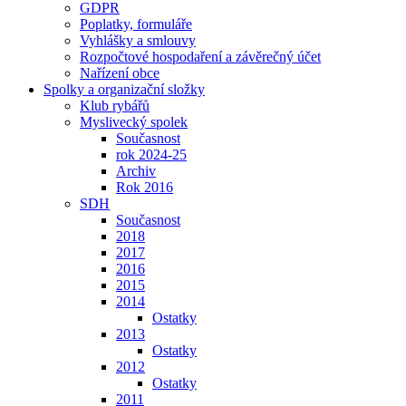
GDPR
Poplatky, formuláře
Vyhlášky a smlouvy
Rozpočtové hospodaření a závěrečný účet
Nařízení obce
Spolky a organizační složky
Klub rybářů
Myslivecký spolek
Současnost
rok 2024-25
Archiv
Rok 2016
SDH
Současnost
2018
2017
2016
2015
2014
Ostatky
2013
Ostatky
2012
Ostatky
2011