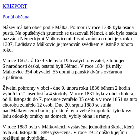
KRIZPORT
Portál občana
Název má tato obec podle Málka. Po moru v roce 1338 byla osada
pustá. Na opuštěných gruntech se usazovali Němci, a tak byla osada
nazvána Německými Málkovicemi. První zmínka o obci je z roku
1307, Ladislav z Málkovic je jmenován svědkem v listině z tohoto
roku.
V roce 1667 až 1679 zde bylo 19 trvalých obyvatel, z toho jen
6 národnosti české, ostatní byli Němci. V roce 1834 již měly
Málkovice 354 obyvatel, 55 domů a panský dvůr s ovčárnou
a palírnou.
Živelní pohromy v obci - dne 9. února roku 1836 během 2 hodin
vyhořelo 21 usedlostí a 4 stodoly. V roce 1831 byla v obci cholera,
od 8. listopadu do 7. prosince zemřelo 35 osob a v roce 1851 na tuto
chorobu zemřelo 12 osob. Dne 20. srpna 1889 se strhla
nad Málkovicemi bouře, při které bylo velké krupobití. Tyto kusy
ledu otloukly omítky na domech, vybily okna i s rámy.
V roce 1889 byla v Málkovicích vystavěna jednotřídní škola, která
byla 24. listopadu 1889 vysvěcena. V roce 1912 došlo k jejímu
rozšíření na dvojtřídní.