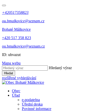
+420517358823
ou.bmalkovice@seznam.cz
Bohaté Málkovice
+420 517 358 823
ou.bmalkovice@seznam.cz
ID: uhvazut
Mapa webu
Hledaný výraz
Hledat
rozšířené vyhledávání
Obec
Úřad
e-podatelna
Úřední deska
Povinné informace